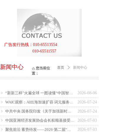
广告发行热线：010-65513554
010-65511557
新闻中心
首页
ꄲ
新闻中心
您当前位
置：
“新新三样”火遍全球 一图读懂“中国智造”背后的硬核底气
2026-08-06
ꁇ
WAIC观察：AI出海加速扩容 词元服务成新热点
2026-07-24
ꁇ
中共中央 国务院印发《关于加强新时代社会工作的意见》
2026-07-24
ꁇ
中国亚洲经济发展协会会长权顺基接受纪律审查和监察调查
2026-07-03
ꁇ
聚焦前沿 蓄势待发——2026·第二届“智汇运河·智算未来”人工智能创新创业大赛招募
2026-07-03
ꁇ