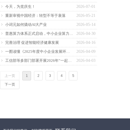
今天，为党庆生！
2026-07-01
ꁇ
重新审视中国经济：转型不等于衰落
2026-05-21
ꁇ
小词元如何撬动AI大产业
2026-05-14
ꁇ
普惠算力体系正式启动，中小企业算力自由要来了
2026-04-30
ꁇ
完善治理 促进智能经济健康发展
2026-04-16
ꁇ
一图读懂《2025年度中小企业发展环境评估报告》
2026-04-09
ꁇ
工信部等多部门部署开展2026年“一起益企”中小企业服务行动
2026-04-03
ꁇ
上一页
1
2
3
4
5
下一页