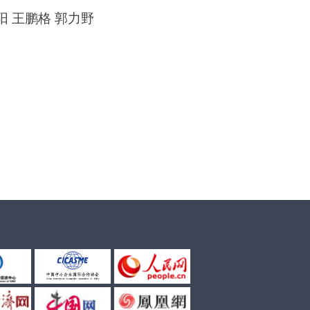
阳
王鹏格
郭力野