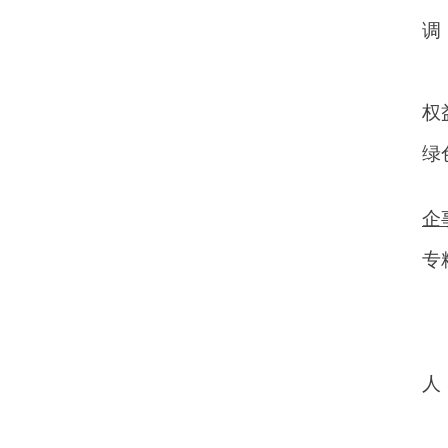
调
权
绿
企
专
—
不
人
以