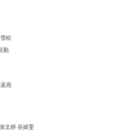
周雪松
亚勤
陈蓝燕
 张文婷 谷婧雯