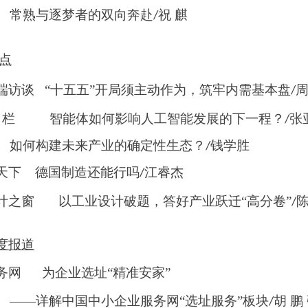
常熟与逐梦者的双向奔赴
祝 麒
/
点
端访谈
“十五五”开局须主动作为，筑牢内需基本盘
/
栏
智能体如何影响人工智能发展的下一程？
张
/
何构建未来产业的确定性生态？
钱学胜
/
天下
德国制造还能行吗
江睿杰
/
计之窗
以工业设计破题，答好产业跃迁
“高分卷”
/
度报道
务网
为企业选址
“精准安家”
—详解中国中小企业服务网“选址服务”板块
胡 鹏
/