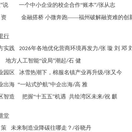
职”说
一个中小企业的校企合作
“账本”
张从志
/
资
金融搭桥
小微奔跑
——福州破解融资难的创
里行
方实践
年各地优化营商环境再发力
张 璇 刘 邓
2026
/
地方人工智能
“设局”潮起
石 健
/
业园区
冰雪热潮下，棉服名镇产业再升级
张又今
/
业出海
“一站式护航”中企出海
高 雅
/
区智造
把握
“十五五”机遇 共绘湾区未来
祝 麒
/
讲堂
策
未来制造业降碳往哪走？
谷晓丹
/