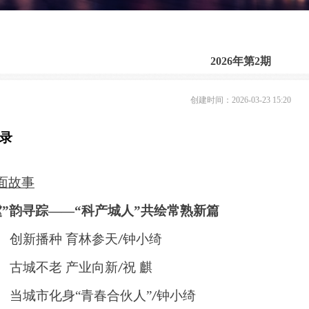
2026年第2期
创建时间：
2026-03-23
15:20
录
面故事
虞”韵寻踪——“科产城人”共绘常熟新篇
创新播种
育林参天
钟小绮
/
古城不老
产业向新
祝 麒
/
当城市化身
“
青春合伙人
”
钟小绮
/