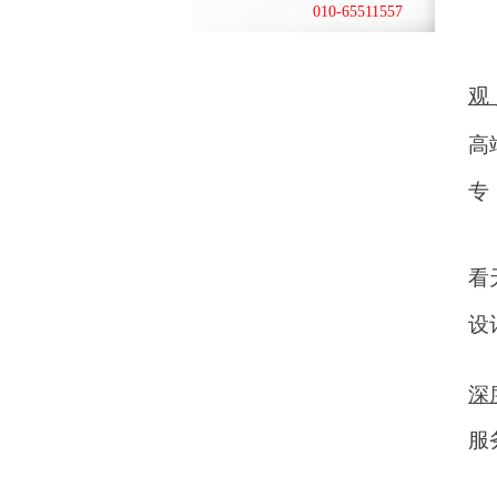
010-65511557
观
高
专
如
看
设
深
服
—