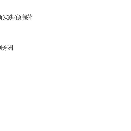
新实践
颜澜萍
/
 刘芳洲