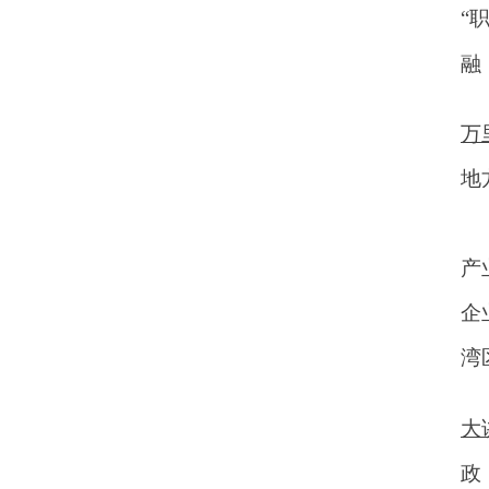
“
融
万
地
产
企
湾
大
政