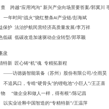
查
跨越
“应用鸿沟” 新兴产业向场景要答案
郭冀川 
/
一年时间
“战火”烧红整条
产业链
彭海斌
AI
/
益保护
法治护航民营经济高质量发展
李万祥
/
色低碳
低碳改造加速驱动企业转型
郑萃颖
/
事录
精特新
匠心铸
“机”魂 专精拓新程
—访德扬智能装备（苏州）股份有限公司
仝雨昊
/
追风口，专啃
“硬骨头”的锂电池“小巨人”
王正喜
/
物
“做企业和做人一样，得有根”
陈记昌
/
实业诠释中国智造的
“专精特新”
王温萍
/