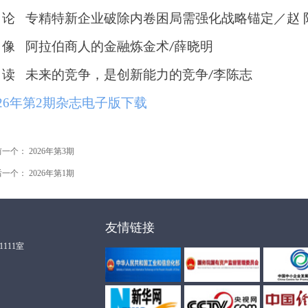
论
专精特新企业破除内卷困局需强化战略锚定／赵
像
阿拉伯商人的金融炼金术
薛晓明
/
读
未来的竞争，是创新能力的竞争
李陈志
/
026年第2期杂志电子版下载
前一个：
2026年第3期
后一个：
2026年第1期
友情链接
111室