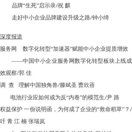
品牌
“
生死
”
启示录
祝 麒
/
走好中小企业品牌建设升级之路
钟小绮
/
深度报道
服务网
数字化转型
“加速器”赋能中小企业提质增效
——中国中小企业服务网数字化转型板块上线成
效观察
郭 佳
/
调
查
理解中国独角兽
滕斌圣 曹欣蓓
/
电池行业应如何成为反“内卷”的模范生
尹 路
/
权益保护
一份说明函，为何成了企业的
“救命稻草”？
吁 青 江 楠 张瑞岚