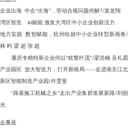
企业出海
中企
“出海”，劳动合规问题何解
裴龙翔
?/
湾区智造
赋能 激发大湾区中小企业创新活力
AI
地方实践
数智赋能，杭州绘就中小企业转型新画卷
林 昀 梁 超 张 超
重庆专精特新企业何以
“枝繁叶茂”
梁浩楠 吴礼霜
/
产业园区
放大智造力，打开新格局
——走进南京江
新区智能制造产业园
许雯斐
/
“路基施工机械之乡”走出产业集群发展新路
刘
/
光
企事录