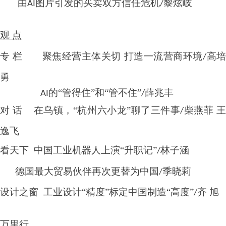
由
图片引发的买卖双方信任危机
黎炫岐
AI
/
观
点
专
栏
聚焦经营主体关切
打造一流营商环境
高
/
勇
的“管得住”和“管不住”
薛兆丰
AI
/
对
话
在乌镇，
“杭州六小龙”聊了三件事
柴燕菲 
/
逸飞
看天下
中国工业机器人上演
“升职记”
林子涵
/
德国最大贸易伙伴再次更替为中国
季晓莉
/
设计之窗
工业设计
“精度”标定中国制造“高度”
齐 旭
/
万里行