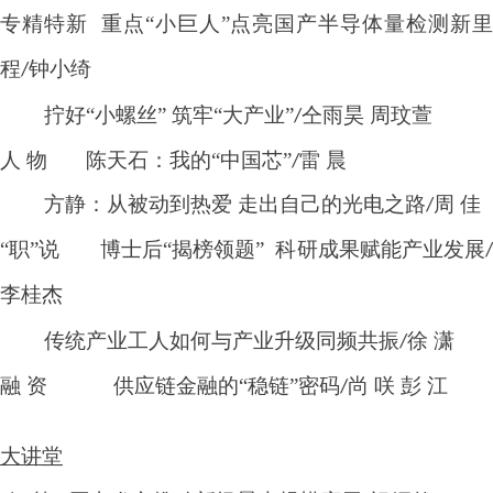
专精特新
重点
“小巨人”点亮国产半导体量检测新
程
钟小绮
/
拧好
“小螺丝” 筑牢“大产业”
仝雨昊 周玟萱
/
人
物
陈天石：我的
“中国芯”
雷 晨
/
方静：从被动到热爱
走出自己的光电之路
周 佳
/
“职”说
博士后
“揭榜领题” 科研成果赋能产业发展
李桂杰
传统产业工人如何与产业升级同频共振
徐 潇
/
融
资
供应链金融的
“稳链”密码
尚 咲 彭 江
/
大讲堂