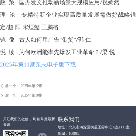
政
策
国办发文推动新场景大规模应用
祝嫣然
/
理
论
专精特新企业实现高质量发展需做好战略
定
赵 阳 宋烜懿 王鹏格
/
镜
像
古人如何用广告
“带货”
郭 仁
/
悦
读
为何欧洲能率先爆发工业革命？
梁 悦
/
2025年第11期杂志电子版下载
前一个：
2025年第12期
ꄴ
后一个：
2025年第10期
ꄲ
联系我们
关注我们的微信， 时刻掌握最新
资讯
地址：北京市海淀区枫蓝国际中心A座1111室
邮编：100082