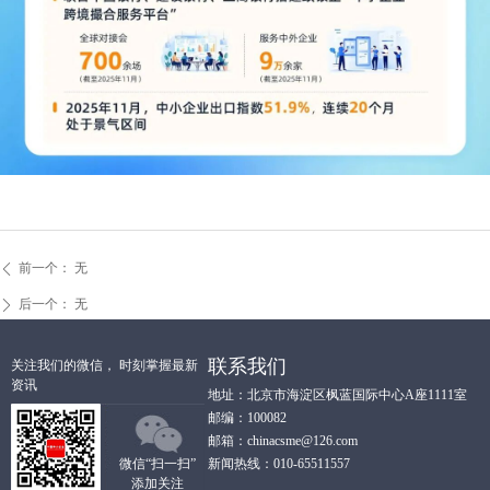
前一个：
无
ꄴ
后一个：
无
ꄲ
联系我们
关注我们的微信， 时刻掌握最新
资讯
地址：北京市海淀区枫蓝国际中心A座1111室
邮编：100082
邮箱：chinacsme@126.com
微信“扫一扫”
新闻热线：010-65511557
添加关注