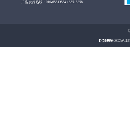
广告发行热线：010-65513554 / 65515358
本网站由