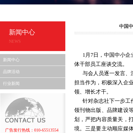
中国
新闻中心
NEWS
1月7日，中国中小
新闻中心
体干部员工座谈交流。
品牌活动
与会人员逐一发言、
担当作为，积极深入企
行业新闻
领、增长才干。
针对杂志社下一步工
领刊物出版、品牌建设
划，严把内容质量关，
境。三是要主动顺应媒
广告发行热线：010-65513554