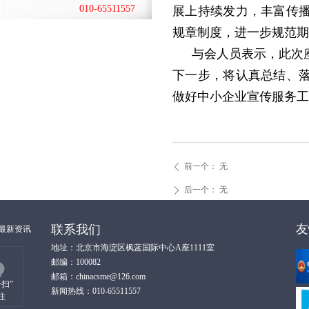
010-65511557
展上持续发力，丰富传
规章制度，进一步规范期
与会人员表示，此次
下一步，将认真总结、
做好中小企业宣传服务工
前一个：
无
ꄴ
后一个：
无
ꄲ
友
联系我们
最新资讯
地址：北京市海淀区枫蓝国际中心A座1111室
邮编：100082
邮箱：chinacsme@126.com
扫”
新闻热线：010-65511557
注