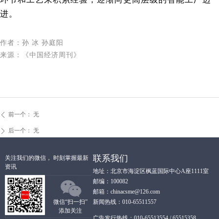
进。
作者：孙 冰 孙庭阳
来源：《中国经济周刊》
前一个：
无
ꄴ
后一个：
无
ꄲ
联系我们
关注我们的微信， 时刻掌握最新
资讯
地址：北京市海淀区枫蓝国际中心A座1111室
邮编：100082
邮箱：chinacsme@126.com
微信“扫一扫”
新闻热线：010-65511557
添加关注
广告发行热线：010-65513554 / 65515358