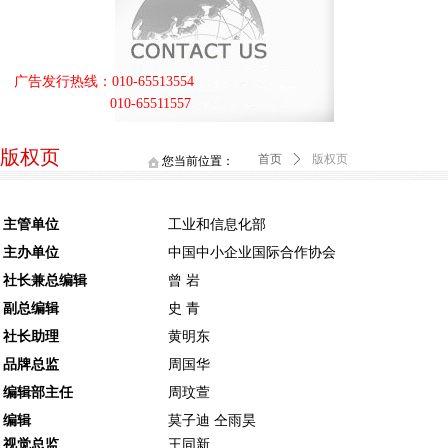
广告发行热线：010-65513554
010-65511557
版权页
首页
ꄲ
版权页
您当前位置：
主管单位
工业和信息化部
主办单位
中国中小企业国际合作协会
社长兼总编辑
曾 岩
副总编辑
史 青
社长助理
黄明东
品牌总监
周国华
编辑部主任
周玟萱
编辑
莫子迪 仝雨昊
视觉总监
王同新