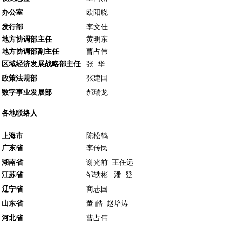
办公室
欧阳晓
发行部
李文佳
地方协调部主任
黄明东
地方协调部副主任
曹占伟
区域经济发展战略部主任
张 华
政策法规部
张建国
数字事业发展部
郝瑞龙
各地联络人
上海市
陈松鹤
广东省
李传民
湖南省
谢光前 王任远
江苏省
邹轶彬 潘 登
辽宁省
商志国
山东省
董 皓 赵培涛
河北省
曹占伟